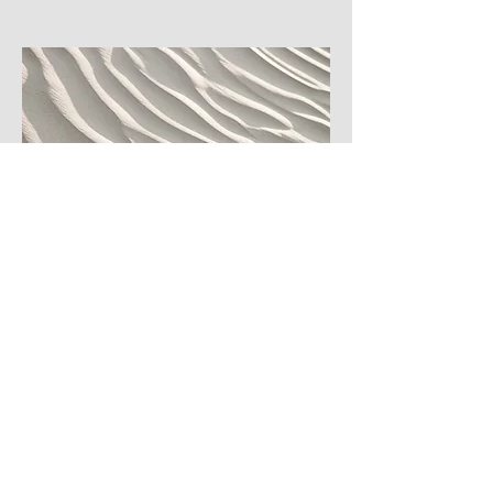
Punch Needle (punchnaald
- handmatig tuften)
Punchnaalden is een techniek
waarmee je textuur en relief kan
creeren op een geweven stuk stof.
Met een holle naald en wat garen
maak je eigen ontwerp of patroon