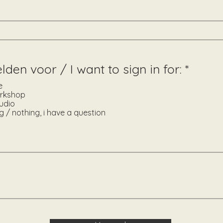
lden voor / I want to sign in for:
*
e
orkshop
tudio
g / nothing, i have a question