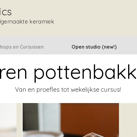
ics
dgemaakte keramiek
hops en Cursussen
Open studio (new!)
ren pottenbak
Van en proefles tot wekelijkse cursus!