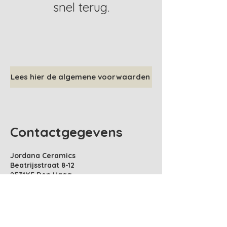
snel terug.
Lees hier de algemene voorwaarden
Contactgegevens
Jordana Ceramics
Beatrijsstraat 8-12
2531XE Den Haag
​Alleen open op afspraak
Tel:
06-10996533
info@jordanaceramics.nl
KvK:
65947738