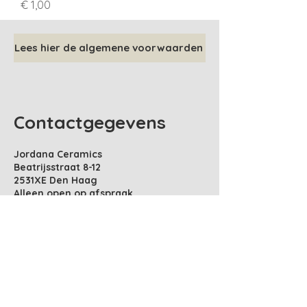
Prijs
€ 1,00
Lees hier de algemene voorwaarden
Contactgegevens
Jordana Ceramics
Beatrijsstraat 8-12
2531XE Den Haag
​Alleen open op afspraak
Tel:
06-10996533
info@jordanaceramics.nl
KvK:
65947738